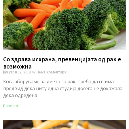
Со здрава исхрана, превенцијата од рак е
возможна
јануари 12, 2018
Нема коментари
Кога зборуваме за диета за рак, треба да се има
предвид дека ниту една студија досега не докажала
дека одредена
Повеќе »