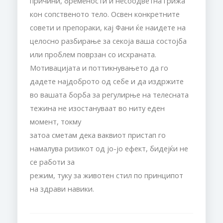
причини, бремености и несоодветна грижа
кон сопственото тело. Освен конкретните
совети и препораки, кај Фани ќе наидете на
целосно разбирање за секоја ваша состојба
или проблем поврзан со исхраната.
Мотивацијата и поттикнувањето да го
дадете најдоброто од себе и да издржите
во вашата борба за регулирње на телесната
тежина не изостануваат во ниту еден
момент, токму
затоа сметам дека ваквиот пристап го
намалува ризикот од јо-јо ефект, бидејќи не
се работи за
режим, туку за животен стил по принципот
на здрави навики.