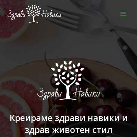
Skip
Main
to
Men
content
Креираме здрави навики и
здрав животен стил