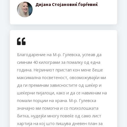
Дијана Стојановиќ Ѓорѓевиќ
Благодарение на М-р. Гулевска, успеав да
симнам 40 килограми за помалку од една
година. Нејзиниот пристап кон мене беше
максимална посветеност, овозможувајќи ми
да ги преминам зависностите од шеќер и
шеќерни пијалоци, како и да се навикнам на
помали порции на храна. М-р. Гулевска
значајно ми помогна и со психолошката
битка, нудејќи многу повеќе од само лист
хартија на кој што пишува дневен план за