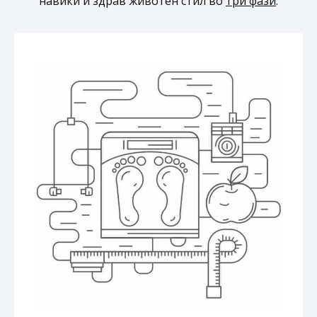
навики и здрав животен стил во
три фази
: